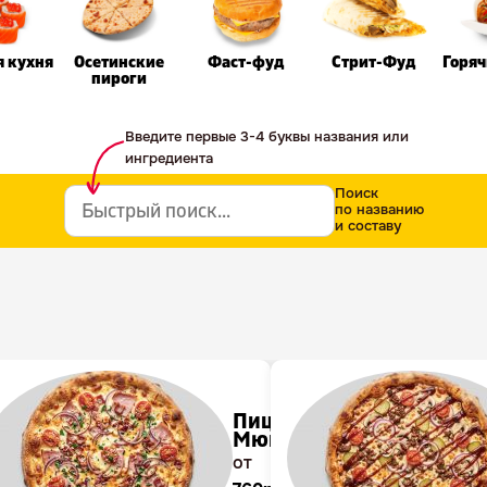
я кухня
Осетинские
Фаст-фуд
Стрит-Фуд
Горя
пироги
Введите первые 3-4 буквы названия или
ингредиента
Поиск
по названию
и составу
Пицца
чная
Мюнхен
ь
от
уб.