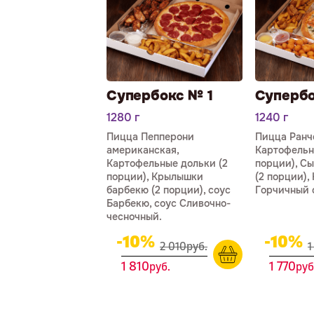
Супербокс № 1
Супербо
1280 г
1240 г
Пицца Пепперони
Пицца Ранч
американская,
Картофельн
Картофельные дольки (2
порции), С
порции), Крылышки
(2 порции), 
барбекю (2 порции), соус
Горчичный 
Барбекю, соус Сливочно-
чесночный.
-10%
-10%
2 010
р
уб.
1
1 810
1 770
р
уб.
р
уб