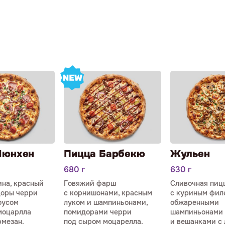
Мюнхен
Пицца Барбекю
Жульен
680 г
630 г
ина, красный
Говяжий фарш
Сливочная пиц
доры черри
с корнишонами, красным
с куриным филе
оусом
луком и шампиньонами,
обжаренными
моцарлла
помидорами черри
шампиньонами
рмезан.
под сыром моцарелла.
и вешанками с 