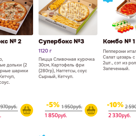
кс № 2
Супербокс №3
Комбо № 1
1120 г
Пепперони итал.
Салат цезарь с
о,
Пицца Сливочная курочка
2шт., сэт из ро
ые дольки (2
30см, Картофель фри
Запеченный.
ырные шарики
(280гр), Наггетсы, соус
Кетчуп,
Сырный, Кетчуп.
соус.
-5%
-10%
 970
р
уб.
1 950
р
уб.
2 59
1 850
2 330
.
р
уб.
р
уб.