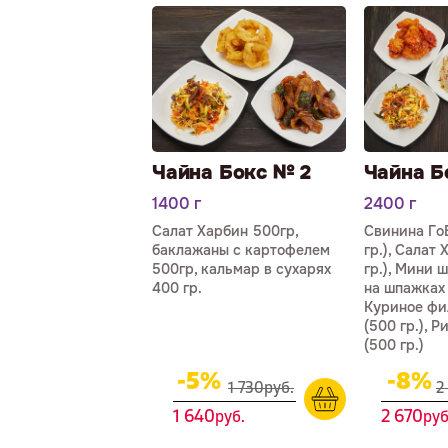
Чайна Бокс № 2
Чайна Б
1400 г
2400 г
Салат Харбин 500гр,
Свинина Го
баклажа­ны с картофелем
гр.), Салат
500гр, кальмар в сухарях
гр.), Мини
400 гр.
на шпажках 
Куриное фи
(500 гр.), 
(500 гр.)
-5%
-8%
1 730
р
уб.
2
1 640
2 670
р
уб.
р
уб