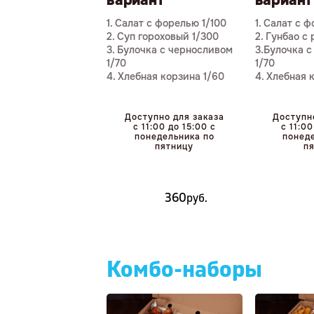
вариант
вариант
1. Салат с форелью 1/100
1. Салат с 
2. Суп гороховый 1/300
2. Гунбао с
3. Булочка с черносливом
3.Булочка 
1/70
1/70
4. Хлебная корзина 1/60
4. Хлебная 
Доступно для заказа
Доступн
с 11:00 до 15:00 с
с 11:00
понедельника по
понед
пятницу
п
360
р
уб.
Комбо-наборы