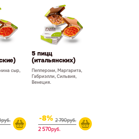
5 пицц
ские)
(итальянских)
чина сыр,
Пепперони, Маргарита,
Габриэлли, Сильвия,
Венеция.
-8%
0
р
уб.
2 790
р
уб.
2 570
р
уб.