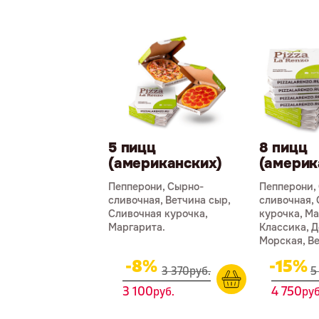
5 пицц
8 пицц
(американских)
(америк
Пепперони, Сырно-
Пепперони,
сливочная, Ветчина сыр,
сливочная,
Сливочная курочка,
курочка, Ма
Маргарита.
Классика, Д
Морская, Ве
-8%
-15%
3 370
р
уб.
5
3 100
4 750
р
уб.
р
уб