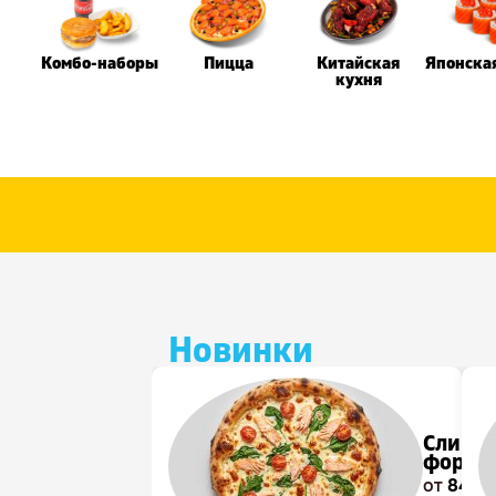
Комбо-наборы
Пицца
Китайская
Японска
кухня
Новинки
Сливо
форел
от
840
р