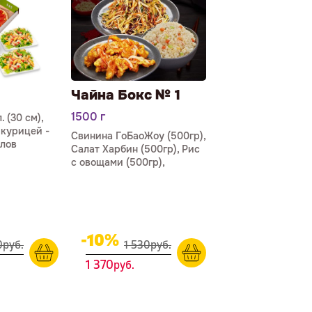
Чайна Бокс № 1
1500 г
 (30 см),
 курицей -
Свинина ГоБаоЖоу (500гр),
ллов
Салат Харбин (500гр), Рис
с овощами (500гр),
-10%
0
р
уб.
1 530
р
уб.
1 370
р
уб.