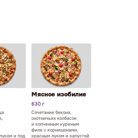
Мясное изобилие
630 г
ца
Сочетание бекона,
,
охотничьих колбасок
и копченным куриным
филе с корнишонами,
луком и под
красным луком и капустой