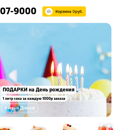
07-9000
Корзина
0
р
уб.
С
на
ПОДАРКИ на День рождения
ки
1 литр сока за каждую 1000р заказа
пр
*под
У меня Днюха!