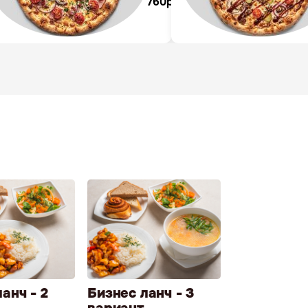
760
р
уб.
анч - 2
Бизнес ланч - 3