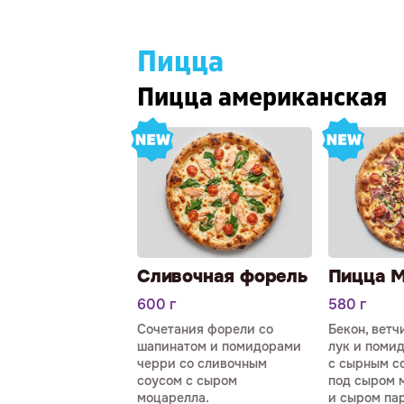
Пицца
Пицца американская
Сливочная форель
Пицца 
600 г
580 г
Сочетания форели со
Бекон, ветч
шапинатом и помидорами
лук и поми
черри со сливочным
с сырным с
соусом с сыром
под сыром 
моцарелла.
и сыром па