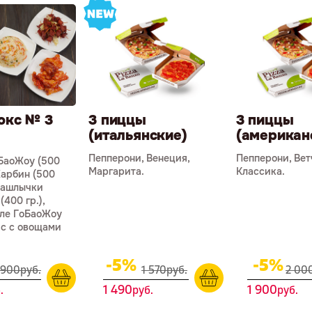
окс № 3
3 пиццы
3 пиццы
(итальянские)
(американ
Пепперони, Венеция,
Пепперони, Вет
БаоЖоу (500
Маргарита.
Классика.
 Харбин (500
 шашлычки
(400 гр.),
ле ГоБаоЖоу
Рис с овощами
-5%
-5%
 900
р
уб.
1 570
р
уб.
2 00
1 490
1 900
.
р
уб.
р
уб.