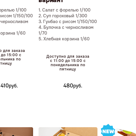
вариант
форелью 1/100
1. Салат с форелью 1/100
 рисом 1/150/100
2. Суп гороховый 1/300
с черносливом
3. Гунбао с рисом 1/150/100
4. Булочка с черносливом
корзина 1/60
1/70
5. Хлебная корзина 1/60
о для заказа
 до 15:00 с
Доступно для заказа
ельника по
с 11:00 до 15:00 с
ятницу
понедельника по
пятницу
410
480
р
уб.
р
уб.