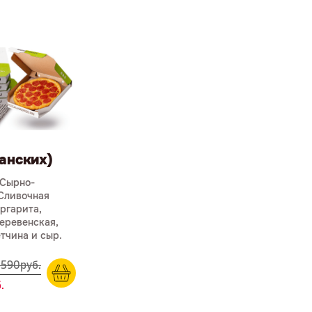
анских)
 Сырно-
 Сливочная
ргарита,
еревенская,
тчина и сыр.
 590
р
уб.
.