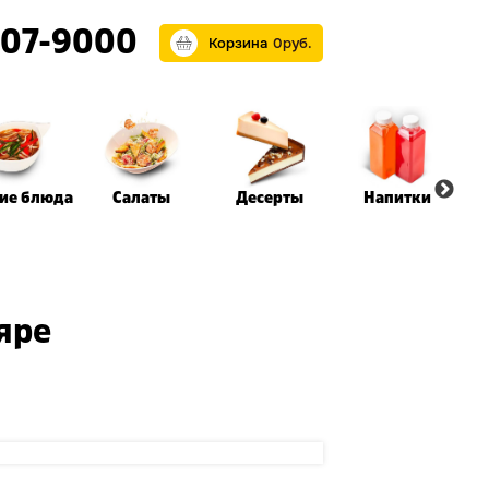
07-9000
Корзина
0
р
уб.
чие блюда
Салаты
Десерты
Напитки
яре