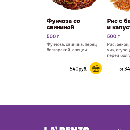
Фунчоза со
Рис с б
свининой
и капус
500 г
500 г
Фунчоза, свинина, перец
Рис, бекон
болгарский, специи
чи», огурец
перец болг
540
3
р
уб.
от