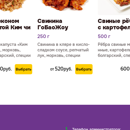
економ
Свинина
Свиные рё
той Ким чи
ГоБаоЖоу
с картофе
250 г
500 г
, капуста «Ким
Свинина в кляре в кисло-
Рёбра свиные 
, морковь,
сладком соусе, репчатый
нные, картофел
арский, специи
лук, морковь, специи
болгарский, сп
40
520
600
р
уб.
р
уб.
Выбрать
от
Выбрать
Телефон администратора: