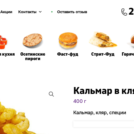
2
Акции
Контакты
Оставить отзыв
я кухня
Осетинские
Фаст-фуд
Стрит-Фуд
Горя
пироги
Кальмар в кл
400 г
Кальмар, кляр, специи