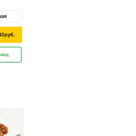
шая
40
р
уб.
блюд