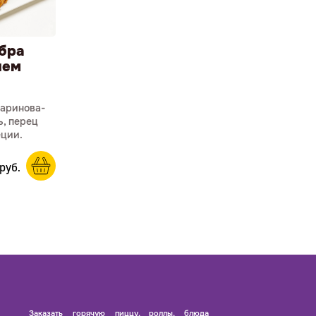
бра
лем
маринова­
ь, перец
еции.
р
уб.
Заказать горячую пиццу, роллы, блюда