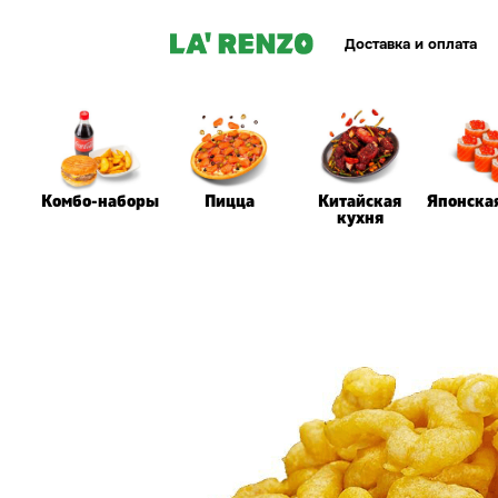
Доставка и оплата
Комбо-наборы
Пицца
Китайская
Японска
кухня