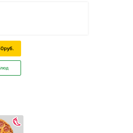
50
р
уб.
блюд