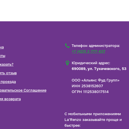
Телефон администратора:
на
+7 (423) 2-777-637
кты
Юридический адрес:
казать?
690089, ул. Тухачевского, 53
ить отзыв
ООО «Альянс Фуд Групп»
 проезда
ИНН 2538152607
овательское Соглашение
ОГРН 1112538017514
ия возврата
С мобильными приложениями
La’Renzo заказывайте проще и
быстрее: