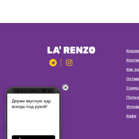
Корзи
Конта
Как за
Остав
Схема
Польз
Держи вкусную еду
Услов
всегда под рукой!
Кафе