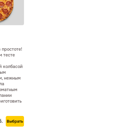
 простоте!
м тесте
й колбасой
рым
м, нежным
ла
оматным
лании
риготовить
б.
Выбрать