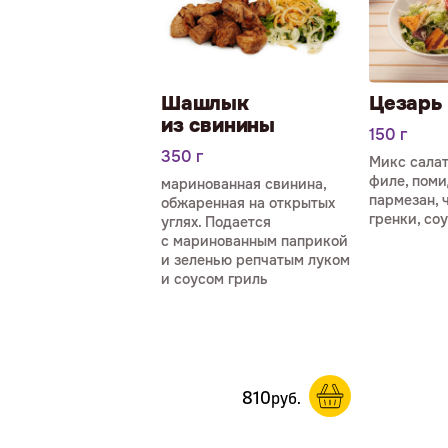
Шашлык
Цезарь 
из свинины
150 г
350 г
Микс салат
филе, поми
маринова­нная свинина,
пармезан, 
обжаренная на открытых
гренки, со
углях. Подается
с маринованным паприкой
и зеленью репчатым луком
и соусом гриль
810
р
уб.