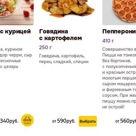
с курицей
Говядина
Пепперони
с картофелем
410 г
250 г
а, куриное
Совершенство в
дор черри, сыр
Пицца на тонко
Говядина, картофель,
чесночные
без бортиков,
перец сладкий, специи
ус цезарь
с полукопченно
и красным ост
молотым перце
сыром моцарел
и фирменным т
соусом. При же
пиццу можно п
не острой!
340
590
560
р
уб.
р
уб.
р
у
от
Выбрать
от