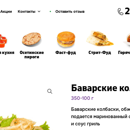
2
Акции
Контакты
Оставить отзыв
я кухня
Осетинские
Фаст-фуд
Стрит-Фуд
Горя
пироги
Баварские ко
350-100 г
Баварские колбаски, обж
подается маринован­ный 
и соус гриль