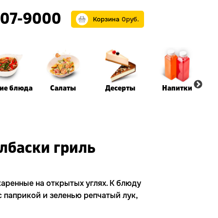
07-9000
Корзина
0
р
уб.
чие блюда
Салаты
Десерты
Напитки
лбаски гриль
аренные на открытых углях. К блюду
с паприкой и зеленью репчатый лук,