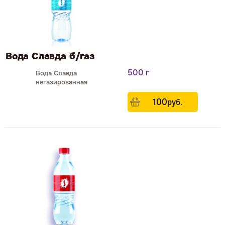
Вода Славда б/газ
500 г
Вода Славда
негазированная
100
р
уб.