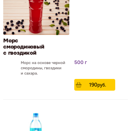
Морс
смородиновый
с гвоздикой
500 г
Морс на основе черной
смородины, гвоздики
и сахара.
190
р
уб.