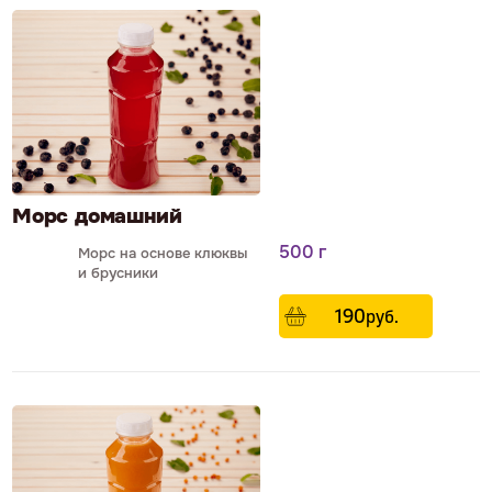
Морс домашний
500 г
Морс на основе клюквы
и брусники
190
р
уб.