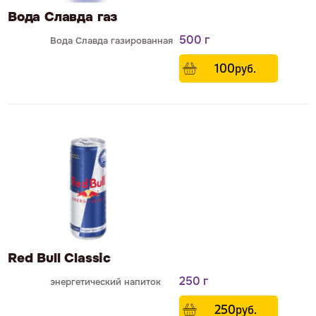
Вода Славда газ
500 г
Вода Славда газированная
100
р
уб.
Red Bull Classic
250 г
энергетический напиток
250
р
уб.