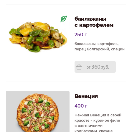
баклажа­ны
с картофелем
250 г
баклажа­ны, картофель,
перец болгарский, специи
360
р
уб.
от
Венеция
400 г
Нежная Венеция в своей
красоте - куриное филе
с охотничьими
колбасками, свежие