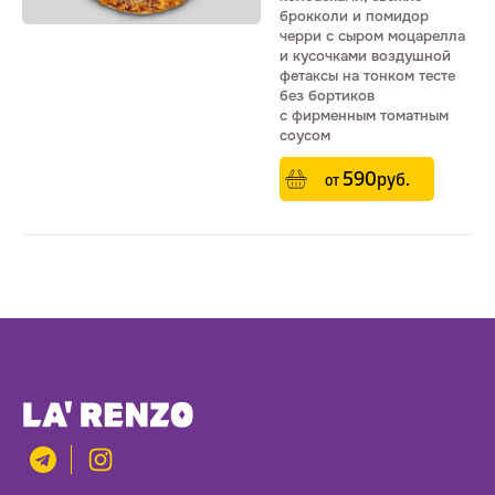
брокколи и помидор
черри с сыром моцарелла
и кусочками воздушной
фетаксы на тонком тесте
без бортиков
с фирменным томатным
соусом
590
р
уб.
от