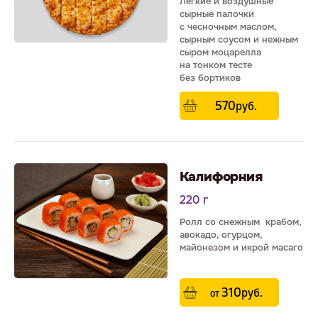
Легкие и воздушные
сырные палочки
с чесночным маслом,
сырным соусом и нежным
сыром моцарелла
на тонком тесте
без бортиков
570
р
уб.
Калифорния
220 г
Ролл со снежным крабом,
авокадо, огурцом,
майонезом и икрой масаго
310
р
уб.
от