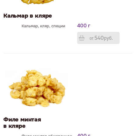
Кальмар в кляре
400 г
Кальмар, кляр, специи
540
р
уб.
от
Филе минтая
в кляре
400 г