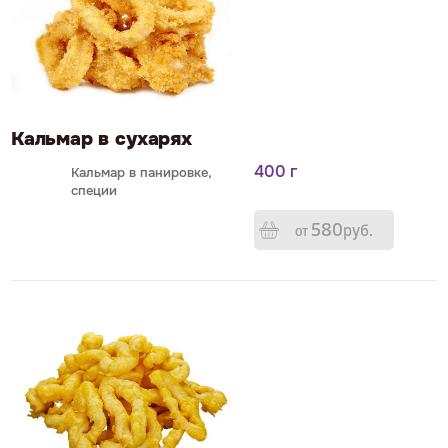
Кальмар в сухарях
400 г
Кальмар в панировке,
специи
580
р
уб.
от