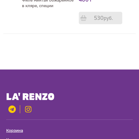
Филе минтая обжаренное
в кляре, специи
530
р
уб.
Корзина